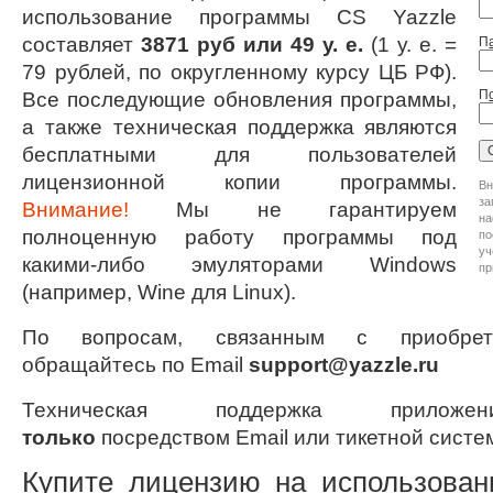
использование программы CS Yazzle
составляет
3871 руб или 49 у. е.
(1 у. е. =
П
79 рублей, по округленному курсу ЦБ РФ).
П
Все последующие обновления программы,
а также техническая поддержка являются
бесплатными для пользователей
лицензионной копии программы.
В
з
Внимание!
Мы не гарантируем
на
полноценную работу программы под
по
у
какими-либо эмуляторами Windows
пр
(например, Wine для Linux).
По вопросам, связанным с приобрет
обращайтесь по Email
support@yazzle.ru
Техническая поддержка приложен
только
посредством Email или тикетной систе
Купите лицензию на использован