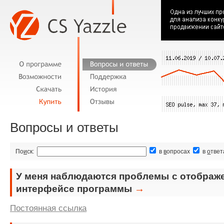
Вопросы и ответы
По
и
ск:
в
в
опросах
в
о
твет
У меня наблюдаются проблемы с отображ
→
интерфейсе программы
Постоянная ссылка