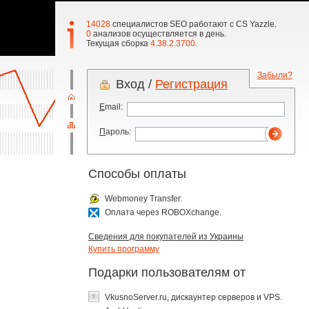
14028
специалистов SEO работают с CS Yazzle.
0
анализов осуществляется в день.
Текущая сборка
4.38.2.3700
.
Забыли?
Вход /
Регистрация
E
mail:
П
ароль:
Способы оплаты
Webmoney Transfer
.
Оплата через ROBOXchange
.
Сведения для покупателей из Украины
Купить программу
Подарки пользователям от
VkusnoServer.ru, дискаунтер серверов и VPS
.