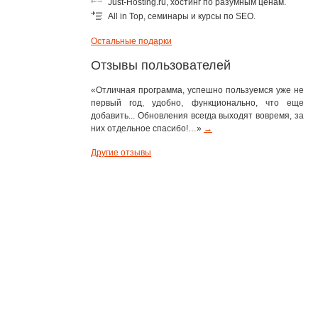
Just-Hosting.ru, хостинг по разумным ценам
.
All in Top, семинары и курсы по SEO
.
Остальные подарки
Отзывы пользователей
«Отличная программа, успешно пользуемся уже не
первый год, удобно, функционально, что еще
добавить... Обновления всегда выходят вовремя, за
них отдельное спасибо!…»
→
Другие отзывы